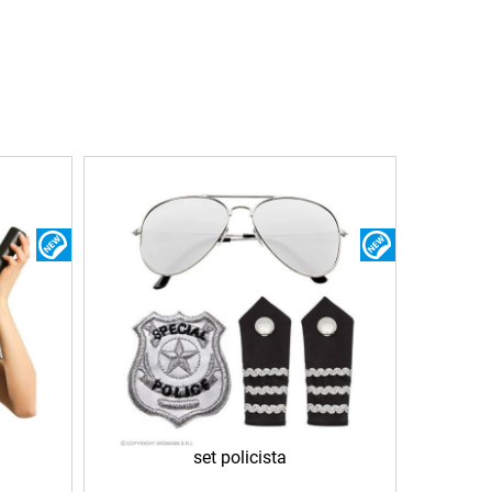
NOVINKA
NOVINKA
set policista