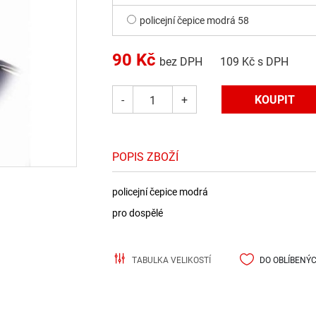
policejní čepice modrá 58
90
Kč
bez DPH
109
Kč s DPH
-
+
POPIS ZBOŽÍ
policejní čepice modrá
pro dospělé
TABULKA VELIKOSTÍ
DO OBLÍBENÝ