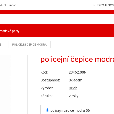
4 01 Třebíč
SPOKOJENOS
PŘIHLÁŠENÍ
matické párty
E
POLICEJNÍ ČEPICE MODRÁ
policejní čepice modr
Kód:
23462.00N
Dostupnost:
Skladem
Výrobce:
Orlob
Záruka:
2 roky
policejní čepice modrá 56