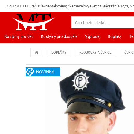
KONTAKTUJTE NÁS:
levneptakoviny@karnevalovysvet.cz
Nádražní 814/3, 67
Kostýmy pro děti
Kostýmy pro dospělé
Výprodej
Doplňky
Te
DOPLŇKY
KLOBOUKY A ČEPICE
ČEPIC
NOVINKA