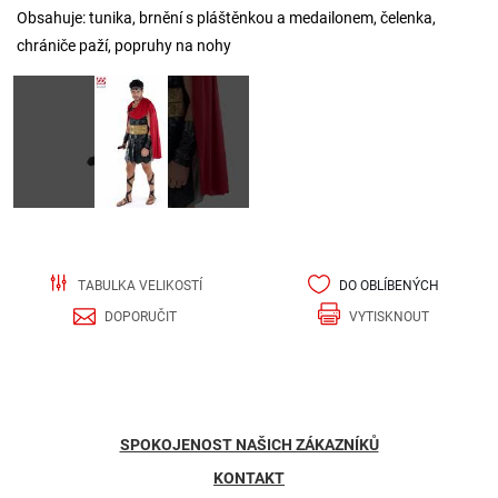
Obsahuje: tunika, brnění s pláštěnkou a medailonem, čelenka,
chrániče paží, popruhy na nohy
TABULKA VELIKOSTÍ
DO OBLÍBENÝCH
DOPORUČIT
VYTISKNOUT
SPOKOJENOST NAŠICH ZÁKAZNÍKŮ
KONTAKT