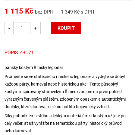
1 115
Kč
bez DPH
1 349
Kč s DPH
-
+
POPIS ZBOŽÍ
pánský kostým Římský legionář
Proměňte se ve statečného římského legionáře a vydejte se dobýt
každou párty, karneval nebo historickou akci! Tento působivý
kostým inspirovaný starověkým Římem zaujme na první pohled
výrazným červeným pláštěm, zdobeným opaskem a autentickými
doplňky, které dodávají celému outfitu bojovnický vzhled.
Díky pohodlnému střihu a lehkým materiálům si kostým užijete po
celý večer, ať už vyrážíte na tematickou párty, historický průvod
nebo karneval.