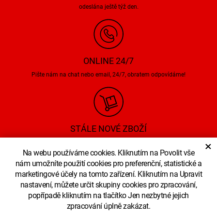
odeslána ještě týž den.
ONLINE 24/7
Pište nám na chat nebo email, 24/7, obratem odpovídáme!
STÁLE NOVÉ ZBOŽÍ
×
Pravidelně aktualizujeme nabídku zboží, informace o novinká můžeme
Na webu používáme cookies. Kliknutím na Povolit vše
zasílat i na Váš email.
nám umožníte použití cookies pro preferenční, statistické a
marketingové účely na tomto zařízení. Kliknutím na Upravit
nastavení, můžete určit skupiny cookies pro zpracování,
popřípadě kliknutím na tlačítko Jen nezbytné jejich
© Copyright karnevalovysvet.cz, 2007 Všechna práva vyhrazena
zpracování úplně zakázat.