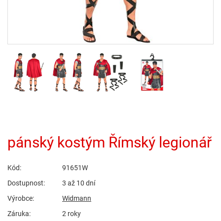
pánský kostým Římský legionář
Kód:
91651W
Dostupnost:
3 až 10 dní
Výrobce:
Widmann
Záruka:
2 roky