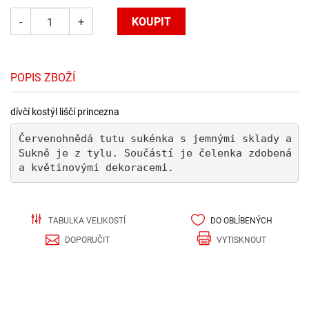
-
+
POPIS ZBOŽÍ
dívčí kostýl liščí princezna
Červenohnědá tutu sukénka s jemnými sklady a p
Sukně je z tylu. Součástí je čelenka zdobená p
a květinovými dekoracemi.
TABULKA VELIKOSTÍ
DO OBLÍBENÝCH
DOPORUČIT
VYTISKNOUT