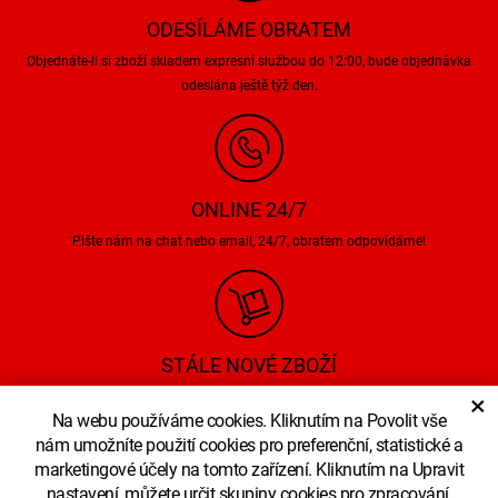
ODESÍLÁME OBRATEM
Objednáte-li si zboží skladem expresní službou do 12:00, bude objednávka
odeslána ještě týž den.
ONLINE 24/7
Pište nám na chat nebo email, 24/7, obratem odpovídáme!
STÁLE NOVÉ ZBOŽÍ
×
Pravidelně aktualizujeme nabídku zboží, informace o novinká můžeme
Na webu používáme cookies. Kliknutím na Povolit vše
zasílat i na Váš email.
nám umožníte použití cookies pro preferenční, statistické a
marketingové účely na tomto zařízení. Kliknutím na Upravit
nastavení, můžete určit skupiny cookies pro zpracování,