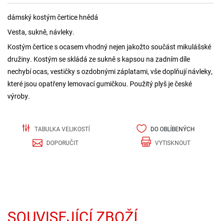
dámský kostým čertice hnědá
Vesta, sukně, návleky.
Kostým čertice s ocasem vhodný nejen jakožto součást mikulášské
družiny. Kostým se skládá ze sukně s kapsou na zadním díle
nechybí ocas, vestičky s ozdobnými záplatami, vše doplňují návleky,
které jsou opatřeny lemovací gumičkou. Použitý plyš je české
výroby.
TABULKA VELIKOSTÍ
DO OBLÍBENÝCH
DOPORUČIT
VYTISKNOUT
SOUVISEJÍCÍ ZBOŽÍ