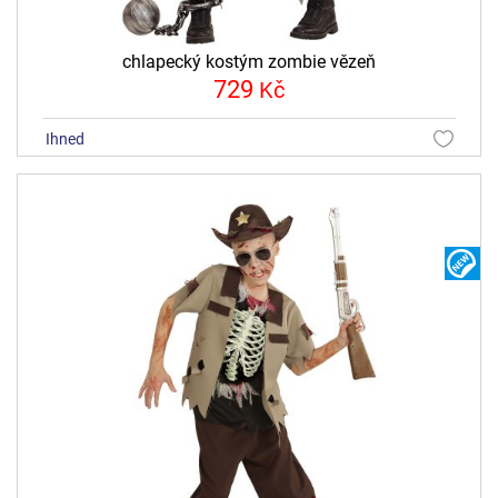
chlapecký kostým zombie vězeň
729
Kč
ihned
N