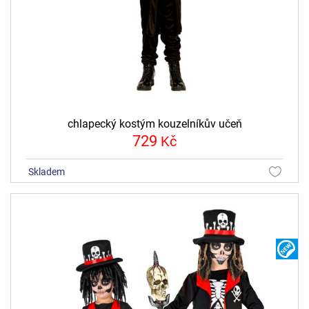
chlapecký kostým kouzelníkův učeň
729
Kč
skladem
N