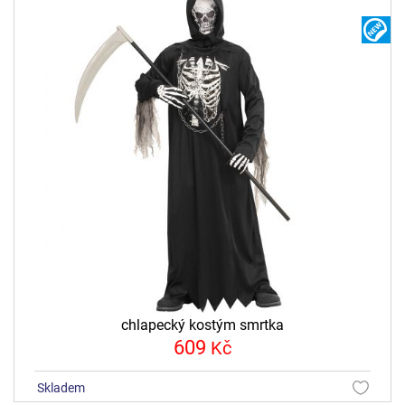
N
chlapecký kostým smrtka
609
Kč
skladem