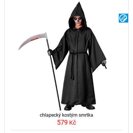
N
chlapecký kostým smrtka
579
Kč