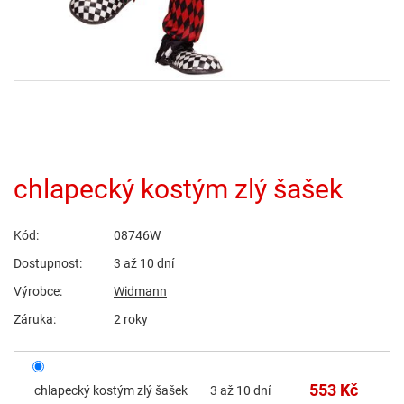
chlapecký kostým zlý šašek
Kód:
08746W
Dostupnost:
3 až 10 dní
Výrobce:
Widmann
Záruka:
2 roky
553 Kč
chlapecký kostým zlý šašek
3 až 10 dní