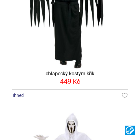
chlapecký kostým křik
449
Kč
ihned
N