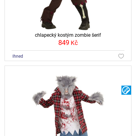
chlapecký kostým zombie šerif
849
Kč
ihned
N