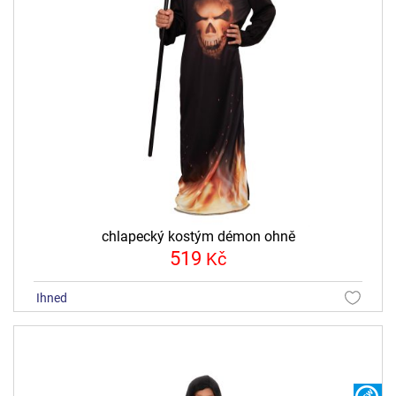
chlapecký kostým démon ohně
519
Kč
ihned