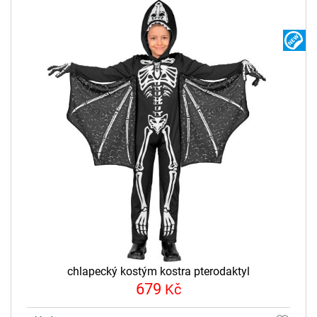
N
chlapecký kostým kostra pterodaktyl
679
Kč