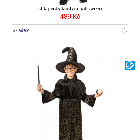
chlapecký kostým halloween
489
Kč
skladem
N