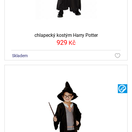
chlapecký kostým Harry Potter
929
Kč
skladem
N