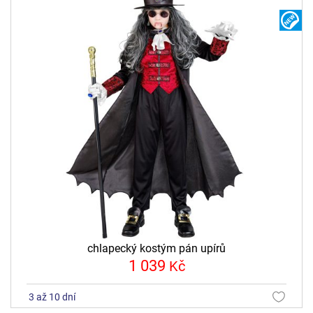
N
chlapecký kostým pán upírů
1 039
Kč
3 až 10 dní