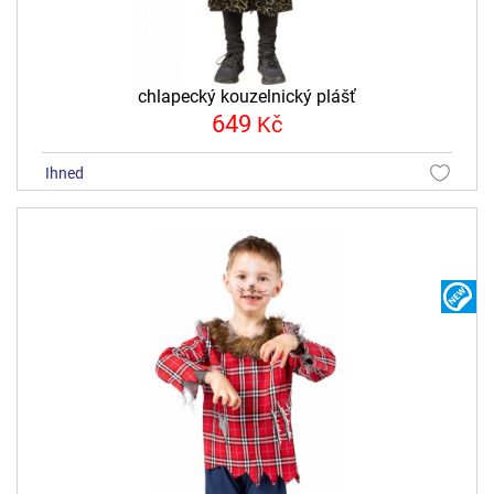
chlapecký kouzelnický plášť
649
Kč
ihned
N