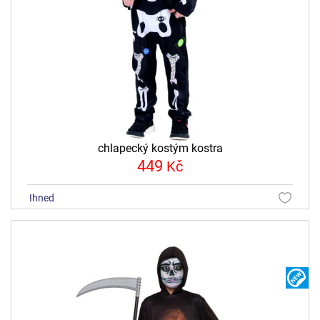
chlapecký kostým kostra
449
Kč
ihned
N