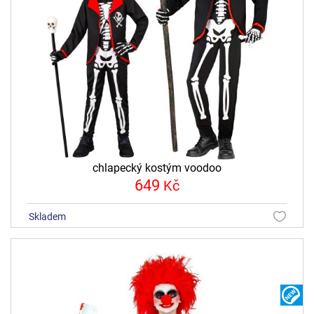
chlapecký kostým voodoo
649
Kč
skladem
N