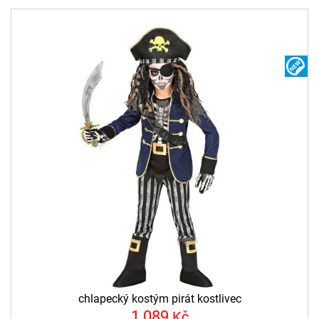
N
chlapecký kostým pirát kostlivec
1 089
Kč