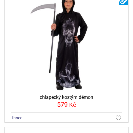
N
chlapecký kostým démon
579
Kč
ihned