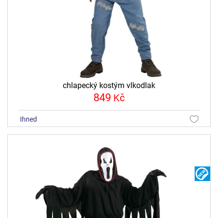
chlapecký kostým vlkodlak
849
Kč
ihned
N