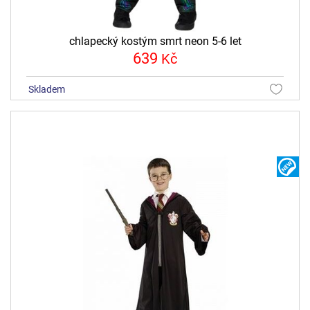
chlapecký kostým smrt neon 5-6 let
639
Kč
skladem
N