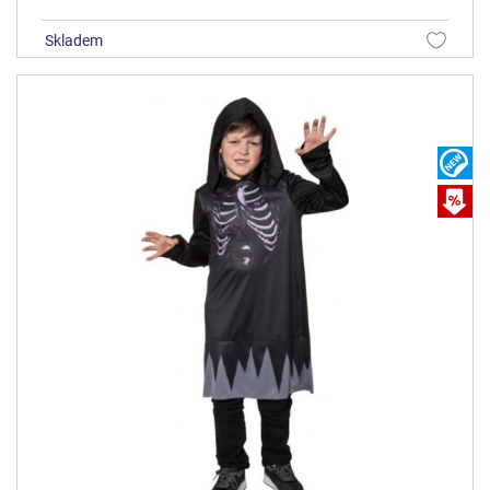
skladem
N
A