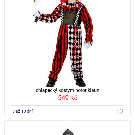
chlapecký kostým horor klaun
549
Kč
3 až 10 dní