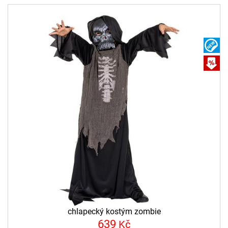
N
A
chlapecký kostým zombie
639
Kč