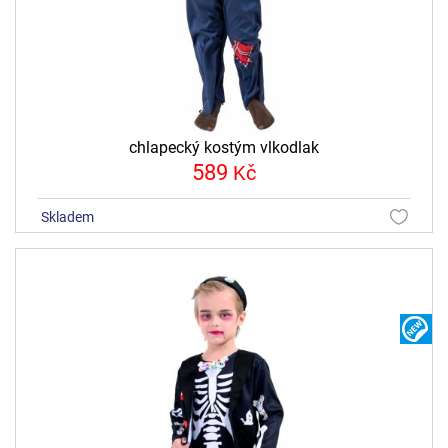
chlapecký kostým vlkodlak
589
Kč
skladem
N