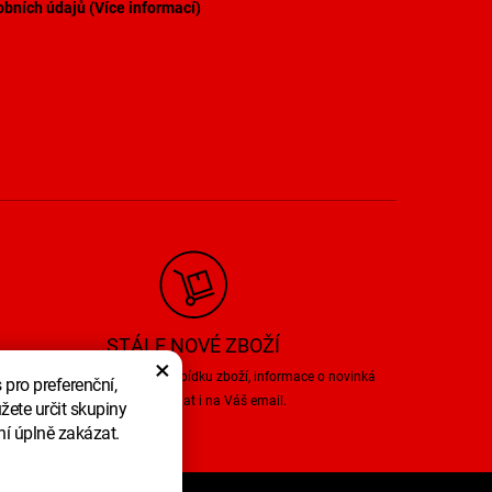
bních údajů (
Více informací
)
STÁLE NOVÉ ZBOŽÍ
×
Pravidelně aktualizujeme nabídku zboží, informace o novinká
pro preferenční,
můžeme zasílat i na Váš email.
žete určit skupiny
ní úplně zakázat.