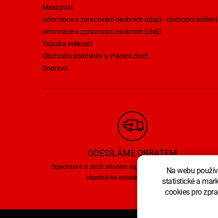
Masopust
Informace o zpracování osobních údajů - obchodní sdělení
Informace o zpracování osobních údajů
Tabulka velikostí
Obchodní podmínky a vrácení zboží
Doprava
ODESÍLÁME OBRATEM
Objednáte-li si zboží skladem expresní službou do 12:00, bude
Na webu používá
objednávka odeslána ještě týž den.
statistické a mar
cookies pro zpra