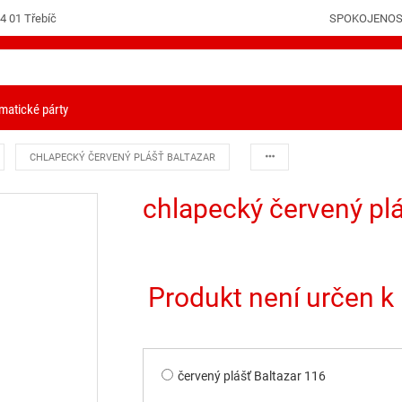
4 01 Třebíč
SPOKOJENOS
PŘIHLÁŠENÍ
matické párty
CHLAPECKÝ ČERVENÝ PLÁŠŤ BALTAZAR
chlapecký červený plá
Produkt není určen k 
červený plášť Baltazar 116