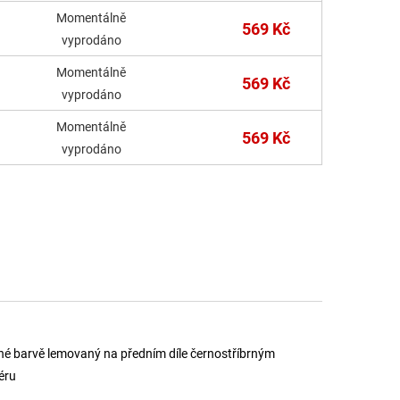
Momentálně
569 Kč
vyprodáno
Momentálně
569 Kč
vyprodáno
Momentálně
569 Kč
vyprodáno
rvené barvě lemovaný na předním díle černostříbrným
éru